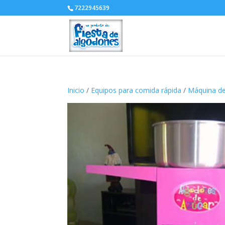
7222945639
Inicio
/
Equipos para comida rápida
/
Máquina d