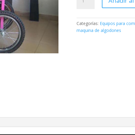
Añadir al
de
algodones
Profesional
Mod.
Categorías:
Equipos para com
C-
maquina de algodones
02
cantidad