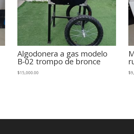
Algodonera a gas modelo
M
B-02 trompo de bronce
r
$
15,000.00
$
9