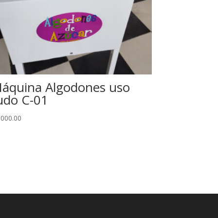
áquina Algodones uso
udo C-01
,000.00